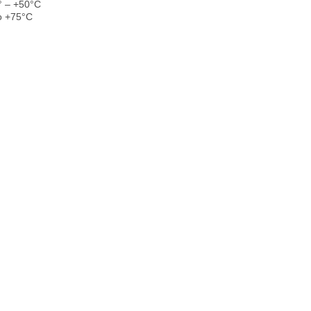
 – +50°С
о +75°С