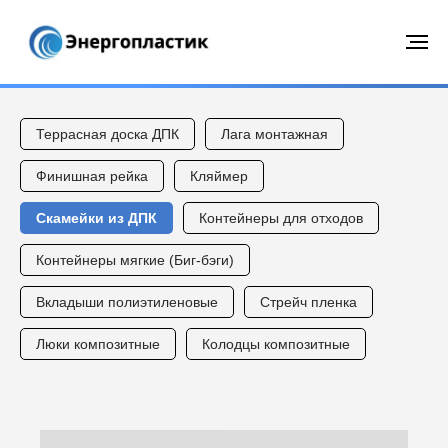
Террасная доска ДПК
Лага монтажная
Финишная рейка
Кляймер
Скамейки из ДПК
Контейнеры для отходов
Контейнеры мягкие (Биг-бэги)
Вкладыши полиэтиленовые
Стрейч пленка
Люки композитные
Колодцы композитные